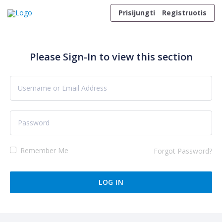
Skip to content
Prisijungti
Registruotis
Please Sign-In to view this section
Remember Me
Forgot Password?