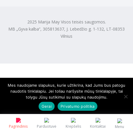
2025 Marija May Visos teisės saugomos.
MB „Gyva kalba“, 305813637, J. Lebedžio g. 1-132, LT-08353
Vilnius
Mes naudojame slapukus, kurie užtikrina, kad Jums bus patogu
naudotis tinklalapiu. Jei toliau naršysite mūsų tinklalapyje, tai
tolygu Jūsų sutikimui su slapukų naudojimu.
Gerai
Privatumo politika
Pagrindinis
Parduotuvė
Krepšelis
Kontaktai
Menu