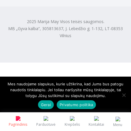
2025 Marija May Visos teisės saugomos.
MB „Gyva kalba“, 305813637, J. Lebedžio g. 1-132, LT-08353
Vilnius
Mes naudojame slapukus, kurie užtikrina, kad Jums bus patogu
naudotis tinklalapiu. Jei toliau naršysite mūsų tinklalapyje, tai
tolygu Jūsų sutikimui su slapukų naudojimu.
Gerai
Privatumo politika
Pagrindinis
Parduotuvė
Krepšelis
Kontaktai
Menu