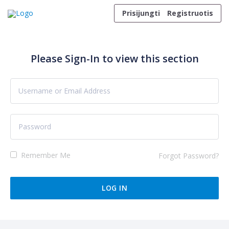
Skip to content
Prisijungti
Registruotis
Please Sign-In to view this section
Remember Me
Forgot Password?