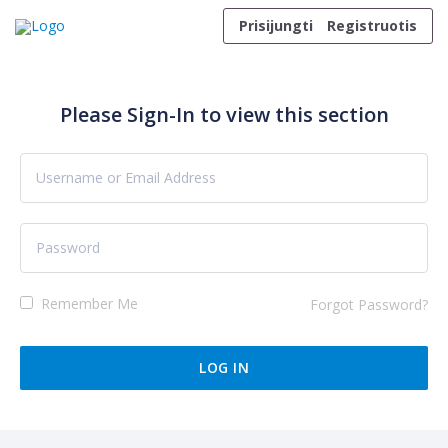
Skip to content
Prisijungti
Registruotis
Please Sign-In to view this section
Remember Me
Forgot Password?