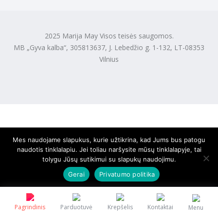
2025 Marija May Visos teisės saugomos.
MB „Gyva kalba“, 305813637, J. Lebedžio g. 1-132, LT-08353
Vilnius
Mes naudojame slapukus, kurie užtikrina, kad Jums bus patogu
naudotis tinklalapiu. Jei toliau naršysite mūsų tinklalapyje, tai
tolygu Jūsų sutikimui su slapukų naudojimu.
Gerai
Privatumo politika
Pagrindinis
Parduotuvė
Krepšelis
Kontaktai
Menu