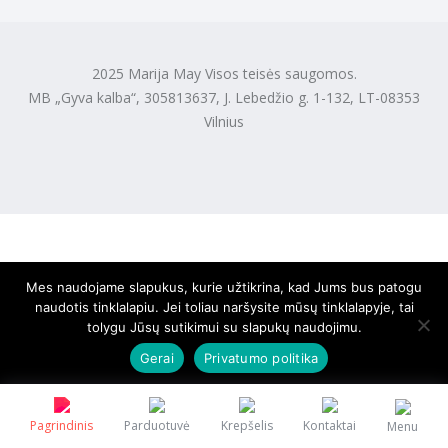
2025 Marija May Visos teisės saugomos.
MB „Gyva kalba“, 305813637, J. Lebedžio g. 1-132, LT-08353
Vilnius
Mes naudojame slapukus, kurie užtikrina, kad Jums bus patogu
naudotis tinklalapiu. Jei toliau naršysite mūsų tinklalapyje, tai
tolygu Jūsų sutikimui su slapukų naudojimu.
Gerai
Privatumo politika
Pagrindinis
Parduotuvė
Krepšelis
Kontaktai
Menu