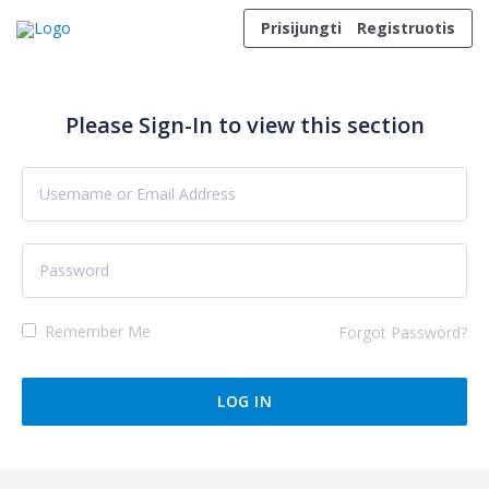
Skip to content
Prisijungti
Registruotis
Please Sign-In to view this section
Remember Me
Forgot Password?