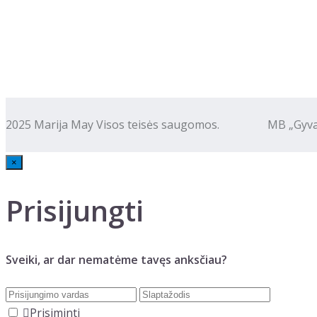
2025 Marija May Visos teisės saugomos. MB „Gyva kalba
×
Prisijungti
Sveiki, ar dar nematėme tavęs anksčiau?
Prisiminti