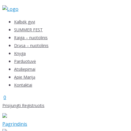
Skip
to
content
Kalbėk gyvi
SUMMER FEST
Įtaiga – nuotolinis
Drąsa – nuotolinis
Knyga
Parduotuvė
Atsiliepimai
Apie Mariją
Kontaktai
0
Prisijungti
Registruotis
Pagrindinis