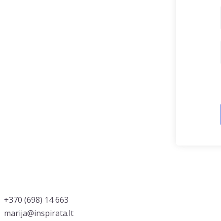
‭+370 (698) 14 663
marija@inspirata.lt