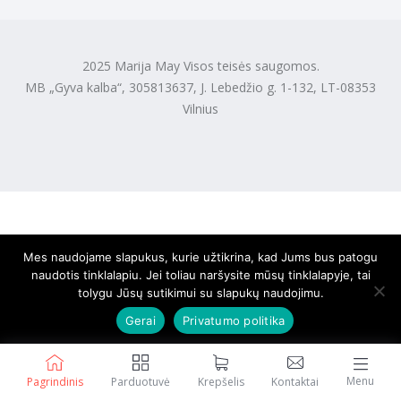
2025 Marija May Visos teisės saugomos.
MB „Gyva kalba“, 305813637, J. Lebedžio g. 1-132, LT-08353
Vilnius
Mes naudojame slapukus, kurie užtikrina, kad Jums bus patogu
naudotis tinklalapiu. Jei toliau naršysite mūsų tinklalapyje, tai
tolygu Jūsų sutikimui su slapukų naudojimu.
Gerai
Privatumo politika
Menu
Pagrindinis
Parduotuvė
Krepšelis
Kontaktai