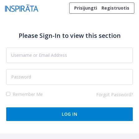
Skip to content
Prisijungti
Registruotis
Please Sign-In to view this section
Remember Me
Forgot Password?