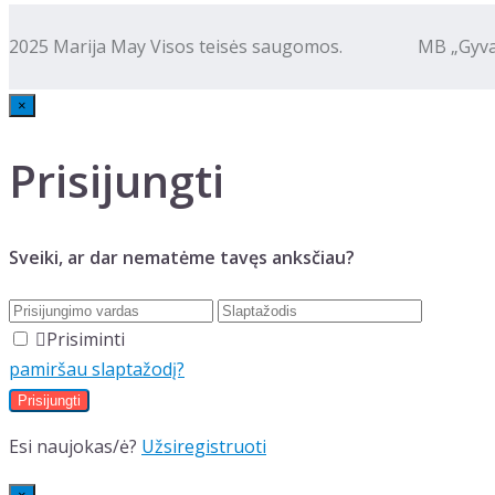
2025 Marija May Visos teisės saugomos. MB „Gyva kalba
×
Prisijungti
Sveiki, ar dar nematėme tavęs anksčiau?
Prisiminti
pamiršau slaptažodį?
Esi naujokas/ė?
Užsiregistruoti