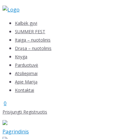
Skip
to
content
Kalbėk gyvi
SUMMER FEST
Įtaiga – nuotolinis
Drąsa – nuotolinis
Knyga
Parduotuvė
Atsiliepimai
Apie Mariją
Kontaktai
0
Prisijungti
Registruotis
Pagrindinis