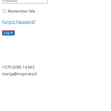
Remember Me
Forgot Password?
‭+370 (698) 14 663
marija@inspirata.lt