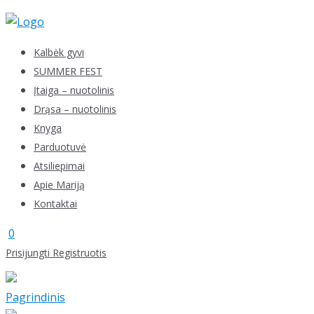
Skip
to
content
Kalbėk gyvi
SUMMER FEST
Įtaiga – nuotolinis
Drąsa – nuotolinis
Knyga
Parduotuvė
Atsiliepimai
Apie Mariją
Kontaktai
0
Prisijungti
Registruotis
Pagrindinis