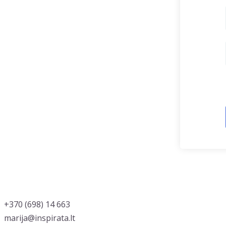
‭+370 (698) 14 663
marija@inspirata.lt