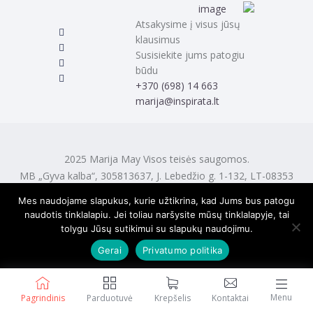
Atsakysime į visus jūsų
klausimus
Susisiekite jums patogiu
būdu
‭+370 (698) 14 663
marija@inspirata.lt
2025 Marija May Visos teisės saugomos.
MB „Gyva kalba“, 305813637, J. Lebedžio g. 1-132, LT-08353
Vilnius
Mes naudojame slapukus, kurie užtikrina, kad Jums bus patogu
naudotis tinklalapiu. Jei toliau naršysite mūsų tinklalapyje, tai
tolygu Jūsų sutikimui su slapukų naudojimu.
Gerai
Privatumo politika
Menu
Pagrindinis
Parduotuvė
Krepšelis
Kontaktai