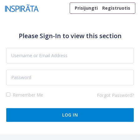
Skip to content
Prisijungti
Registruotis
Please Sign-In to view this section
Remember Me
Forgot Password?