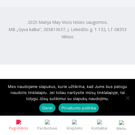
2025 Marija May Visos teisės saugomos.
MB „Gyva kalba“, 305813637, J. Lebedžio g. 1-132, LT-08353
Vilnius
Mes naudojame slapukus, kurie užtikrina, kad Jums bus patogu
naudotis tinklalapiu. Jei toliau naršysite mūsų tinklalapyje, tai
tolygu Jūsų sutikimui su slapukų naudojimu.
Gerai
Privatumo politika
Pagrindinis
Parduotuvė
Krepšelis
Kontaktai
Menu