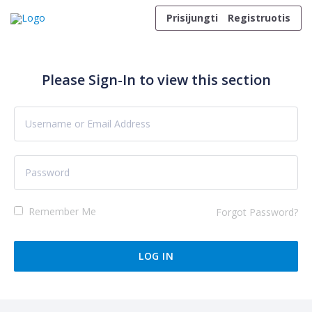
Skip to content
Prisijungti
Registruotis
Please Sign-In to view this section
Remember Me
Forgot Password?