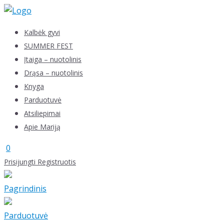
Skip
to
Kalbėk gyvi
content
SUMMER FEST
Įtaiga – nuotolinis
Drąsa – nuotolinis
Knyga
Parduotuvė
Atsiliepimai
Apie Mariją
0
Prisijungti
Registruotis
Pagrindinis
Parduotuvė