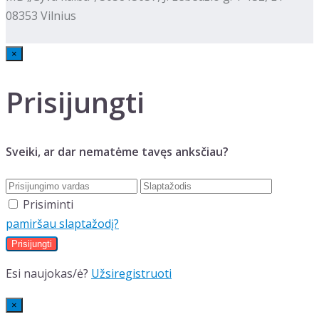
08353 Vilnius
×
Prisijungti
Sveiki, ar dar nematėme tavęs anksčiau?
Prisiminti
pamiršau slaptažodį?
Esi naujokas/ė?
Užsiregistruoti
×