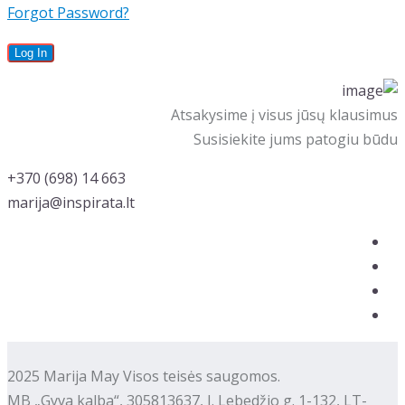
Forgot Password?
Atsakysime į visus jūsų klausimus
Susisiekite jums patogiu būdu
‭+370 (698) 14 663
marija@inspirata.lt
2025 Marija May Visos teisės saugomos.
MB „Gyva kalba“, 305813637, J. Lebedžio g. 1-132, LT-