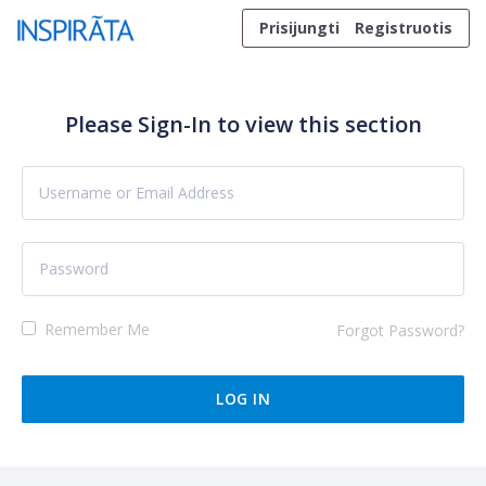
Skip to content
Prisijungti
Registruotis
Please Sign-In to view this section
Remember Me
Forgot Password?