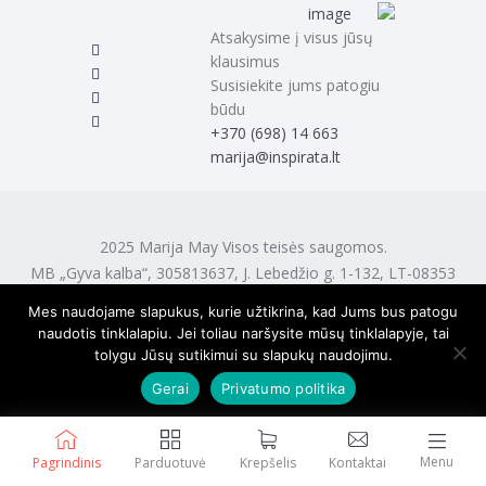
Atsakysime į visus jūsų
klausimus
Susisiekite jums patogiu
būdu
‭+370 (698) 14 663
marija@inspirata.lt
2025 Marija May Visos teisės saugomos.
MB „Gyva kalba“, 305813637, J. Lebedžio g. 1-132, LT-08353
Vilnius
Mes naudojame slapukus, kurie užtikrina, kad Jums bus patogu
naudotis tinklalapiu. Jei toliau naršysite mūsų tinklalapyje, tai
tolygu Jūsų sutikimui su slapukų naudojimu.
Gerai
Privatumo politika
Menu
Pagrindinis
Parduotuvė
Krepšelis
Kontaktai