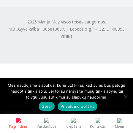
2025 Marija May Visos teisės saugomos.
MB „Gyva kalba“, 305813637, J. Lebedžio g. 1-132, LT-08353
Vilnius
Mes naudojame slapukus, kurie užtikrina, kad Jums bus patogu
naudotis tinklalapiu. Jei toliau naršysite mūsų tinklalapyje, tai
tolygu Jūsų sutikimui su slapukų naudojimu.
Gerai
Privatumo politika
Pagrindinis
Parduotuvė
Krepšelis
Kontaktai
Menu