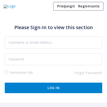
Skip to content
Prisijungti
Registruotis
Please Sign-In to view this section
Remember Me
Forgot Password?