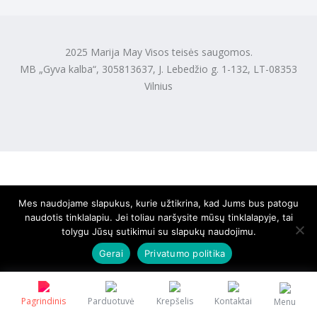
2025 Marija May Visos teisės saugomos.
MB „Gyva kalba“, 305813637, J. Lebedžio g. 1-132, LT-08353
Vilnius
Mes naudojame slapukus, kurie užtikrina, kad Jums bus patogu
naudotis tinklalapiu. Jei toliau naršysite mūsų tinklalapyje, tai
tolygu Jūsų sutikimui su slapukų naudojimu.
Gerai
Privatumo politika
Pagrindinis
Parduotuvė
Krepšelis
Kontaktai
Menu