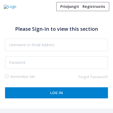
Skip to content
Prisijungti
Registruotis
Please Sign-In to view this section
Remember Me
Forgot Password?