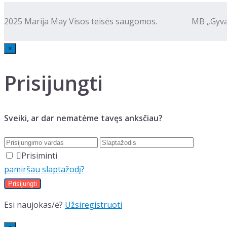
2025 Marija May Visos teisės saugomos. MB „Gyva kalba
×
Prisijungti
Sveiki, ar dar nematėme tavęs anksčiau?
Prisiminti
pamiršau slaptažodį?
Esi naujokas/ė?
Užsiregistruoti