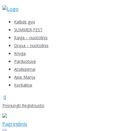
Skip
to
content
Kalbėk gyvi
SUMMER FEST
Įtaiga – nuotolinis
Drąsa – nuotolinis
Knyga
Parduotuvė
Atsiliepimai
Apie Mariją
Kontaktai
0
Prisijungti
Registruotis
Pagrindinis