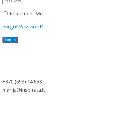
Remember Me
Forgot Password?
‭+370 (698) 14 663
marija@inspirata.lt