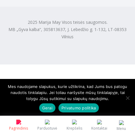
2025 Marija May Visos teisės saugomos.
MB „Gyva kalba“, 305813637, J. Lebedžio g. 1-132, LT-08353
Vilnius
Mes naudojame slapukus, kurie užtikrina, kad Jums bus patogu
naudotis tinklalapiu. Jei toliau naršysite mūsų tinklalapyje, tai
tolygu Jūsų sutikimui su slapukų naudojimu.
Gerai
Privatumo politika
Pagrindinis
Parduotuvė
Krepšelis
Kontaktai
Menu