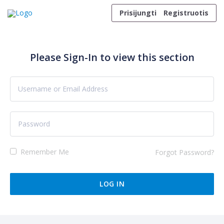
Skip to content
Prisijungti
Registruotis
Please Sign-In to view this section
Remember Me
Forgot Password?