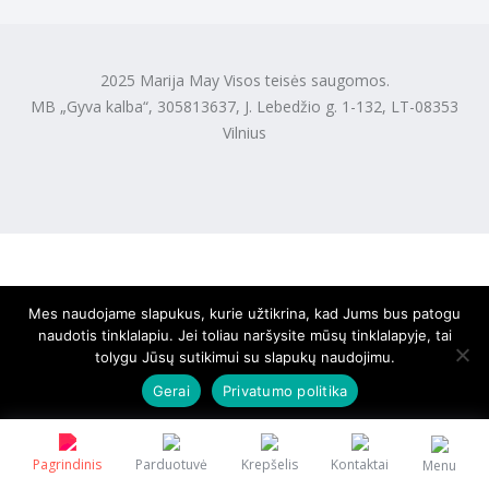
2025 Marija May Visos teisės saugomos.
MB „Gyva kalba“, 305813637, J. Lebedžio g. 1-132, LT-08353
Vilnius
Mes naudojame slapukus, kurie užtikrina, kad Jums bus patogu
naudotis tinklalapiu. Jei toliau naršysite mūsų tinklalapyje, tai
tolygu Jūsų sutikimui su slapukų naudojimu.
Gerai
Privatumo politika
Pagrindinis
Parduotuvė
Krepšelis
Kontaktai
Menu