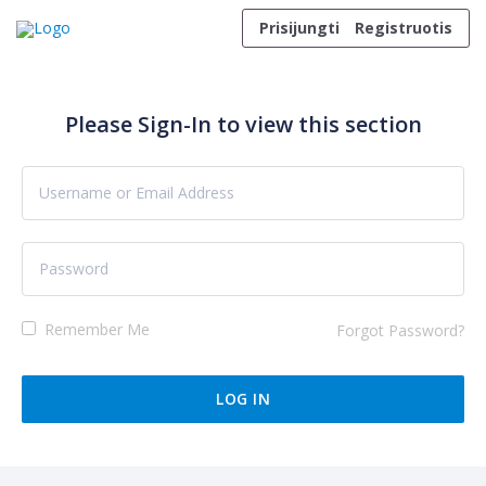
Skip to content
Prisijungti
Registruotis
Please Sign-In to view this section
Remember Me
Forgot Password?