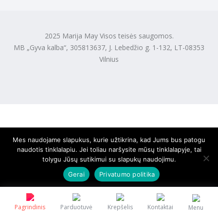
2025 Marija May Visos teisės saugomos.
MB „Gyva kalba“, 305813637, J. Lebedžio g. 1-132, LT-08353
Vilnius
Mes naudojame slapukus, kurie užtikrina, kad Jums bus patogu
naudotis tinklalapiu. Jei toliau naršysite mūsų tinklalapyje, tai
tolygu Jūsų sutikimui su slapukų naudojimu.
Gerai
Privatumo politika
Pagrindinis
Parduotuvė
Krepšelis
Kontaktai
Menu