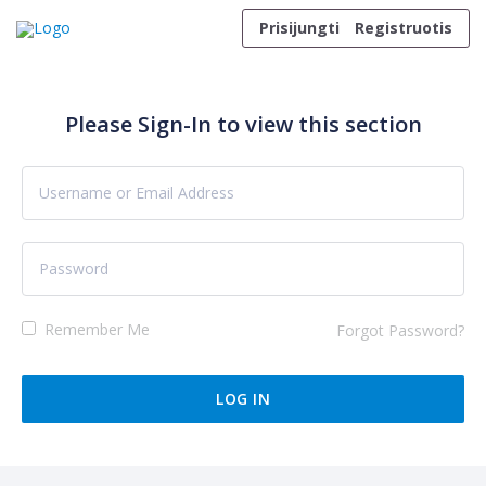
Skip to content
Prisijungti
Registruotis
Please Sign-In to view this section
Remember Me
Forgot Password?