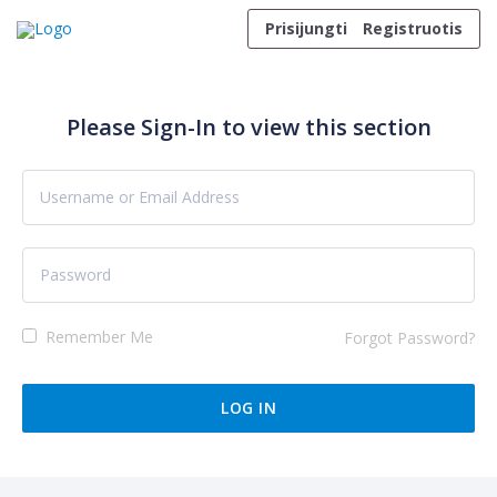
Skip to content
Prisijungti
Registruotis
Please Sign-In to view this section
Remember Me
Forgot Password?