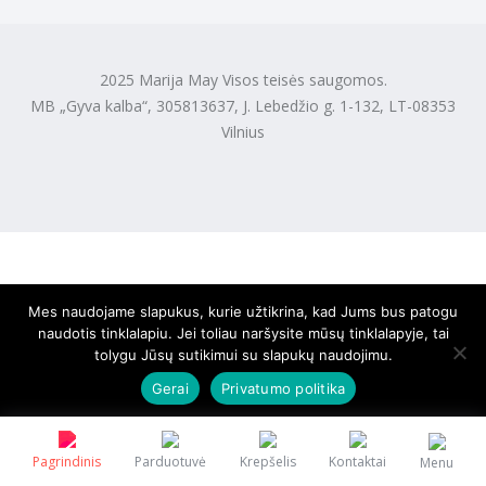
2025 Marija May Visos teisės saugomos.
MB „Gyva kalba“, 305813637, J. Lebedžio g. 1-132, LT-08353
Vilnius
Mes naudojame slapukus, kurie užtikrina, kad Jums bus patogu
naudotis tinklalapiu. Jei toliau naršysite mūsų tinklalapyje, tai
tolygu Jūsų sutikimui su slapukų naudojimu.
Gerai
Privatumo politika
Pagrindinis
Parduotuvė
Krepšelis
Kontaktai
Menu