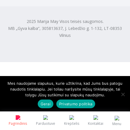
2025 Marija May Visos teisės saugomos.
MB „Gyva kalba“, 305813637, J. Lebedžio g. 1-132, LT-08353
Vilnius
Mes naudojame slapukus, kurie užtikrina, kad Jums bus patogu
naudotis tinklalapiu. Jei toliau naršysite mūsų tinklalapyje, tai
tolygu Jūsų sutikimui su slapukų naudojimu.
Gerai
Privatumo politika
Pagrindinis
Parduotuvė
Krepšelis
Kontaktai
Menu