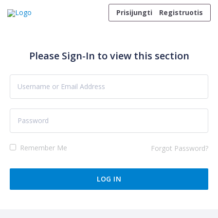
Skip to content
Prisijungti
Registruotis
Please Sign-In to view this section
Remember Me
Forgot Password?