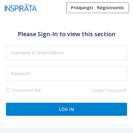
Skip to content
Prisijungti
Registruotis
Please Sign-In to view this section
Remember Me
Forgot Password?