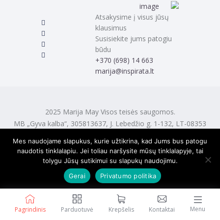
Atsakysime į visus jūsų
klausimus
Susisiekite jums patogiu
būdu
‭+370 (698) 14 663
marija@inspirata.lt
2025 Marija May Visos teisės saugomos.
MB „Gyva kalba“, 305813637, J. Lebedžio g. 1-132, LT-08353
Vilnius
Mes naudojame slapukus, kurie užtikrina, kad Jums bus patogu
naudotis tinklalapiu. Jei toliau naršysite mūsų tinklalapyje, tai
tolygu Jūsų sutikimui su slapukų naudojimu.
Gerai
Privatumo politika
Menu
Pagrindinis
Parduotuvė
Krepšelis
Kontaktai