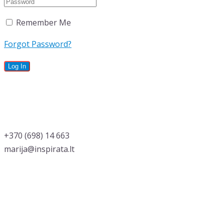
Remember Me
Forgot Password?
‭+370 (698) 14 663
marija@inspirata.lt