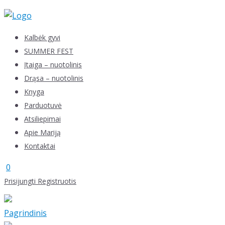
Skip
to
content
Kalbėk gyvi
SUMMER FEST
Įtaiga – nuotolinis
Drąsa – nuotolinis
Knyga
Parduotuvė
Atsiliepimai
Apie Mariją
Kontaktai
0
Prisijungti
Registruotis
Pagrindinis