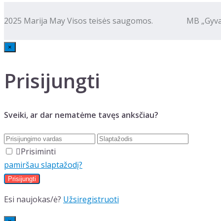
2025 Marija May Visos teisės saugomos. MB „Gyva kalba
×
Prisijungti
Sveiki, ar dar nematėme tavęs anksčiau?
Prisiminti
pamiršau slaptažodį?
Esi naujokas/ė?
Užsiregistruoti