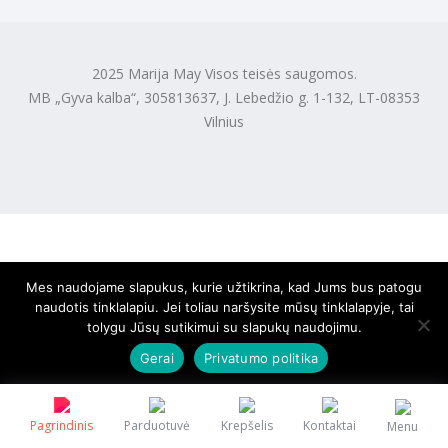
2025 Marija May Visos teisės saugomos.
MB „Gyva kalba“, 305813637, J. Lebedžio g. 1-132, LT-08353
Vilnius
Mes naudojame slapukus, kurie užtikrina, kad Jums bus patogu
naudotis tinklalapiu. Jei toliau naršysite mūsų tinklalapyje, tai
tolygu Jūsų sutikimui su slapukų naudojimu.
Gerai
Privatumo politika
Pagrindinis
Parduotuvė
Krepšelis
Kontaktai
Menu