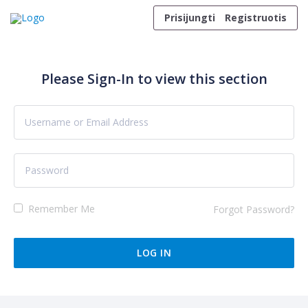
Skip to content
Prisijungti
Registruotis
Please Sign-In to view this section
Remember Me
Forgot Password?