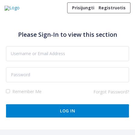
Skip to content
Prisijungti
Registruotis
Please Sign-In to view this section
Remember Me
Forgot Password?