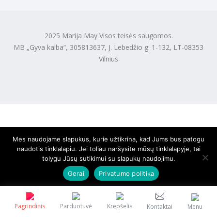
2025 Marija May Visos teisės saugomos.
MB „Gyva kalba“, 305813637, J. Lebedžio g. 1-132, LT-08353
Vilnius
Mes naudojame slapukus, kurie užtikrina, kad Jums bus patogu
naudotis tinklalapiu. Jei toliau naršysite mūsų tinklalapyje, tai
tolygu Jūsų sutikimui su slapukų naudojimu.
Gerai
Privatumo politika
Pagrindinis
Parduotuvė
Krepšelis
Kontaktai
Menu