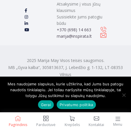
Atsakysime į visus jūsų
klausimus
Susisiekite jums patogiu
būdu
‭+370 (698) 14 663
marija@inspirata.lt
2025 Marija May Visos teisės saugomos.
MB „Gyva kalba“, 305813637, J. Lebedžio g. 1-132, LT-08353
Vilnius
Mes naudojame slapukus, kurie užtikrina, kad Jums bus patogu
naudotis tinklalapiu. Jei toliau naršysite mūsų tinklalapyje, tai
tolygu Jūsų sutikimui su slapukų naudojimu.
Gerai
Privatumo politika
Menu
Pagrindinis
Parduotuvė
Krepšelis
Kontaktai