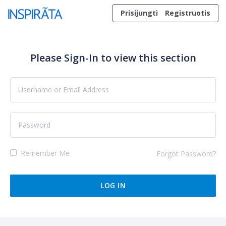
Skip to content
Prisijungti
Registruotis
Please Sign-In to view this section
Remember Me
Forgot Password?