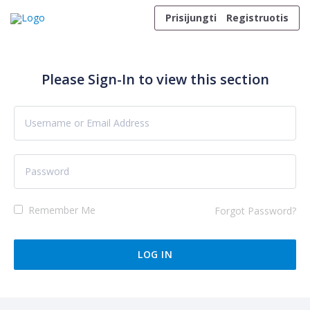
Skip to content
Prisijungti
Registruotis
Please Sign-In to view this section
Remember Me
Forgot Password?