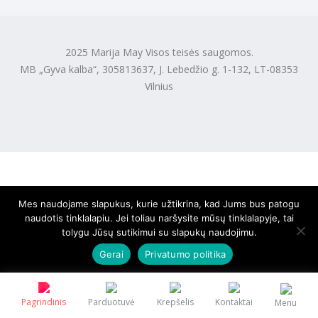
2025 Marija May Visos teisės saugomos.
MB „Gyva kalba“, 305813637, J. Lebedžio g. 1-132, LT-08353
Vilnius
Mes naudojame slapukus, kurie užtikrina, kad Jums bus patogu
naudotis tinklalapiu. Jei toliau naršysite mūsų tinklalapyje, tai
tolygu Jūsų sutikimui su slapukų naudojimu.
Gerai
Privatumo politika
Pagrindinis
Parduotuvė
Krepšelis
Kontaktai
Menu