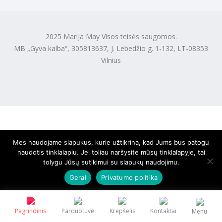
2025 Marija May Visos teisės saugomos.
MB „Gyva kalba“, 305813637, J. Lebedžio g. 1-132, LT-08353
Vilnius
Mes naudojame slapukus, kurie užtikrina, kad Jums bus patogu
naudotis tinklalapiu. Jei toliau naršysite mūsų tinklalapyje, tai
tolygu Jūsų sutikimui su slapukų naudojimu.
Gerai
Privatumo politika
Pagrindinis
Parduotuvė
Krepšelis
Kontaktai
Menu