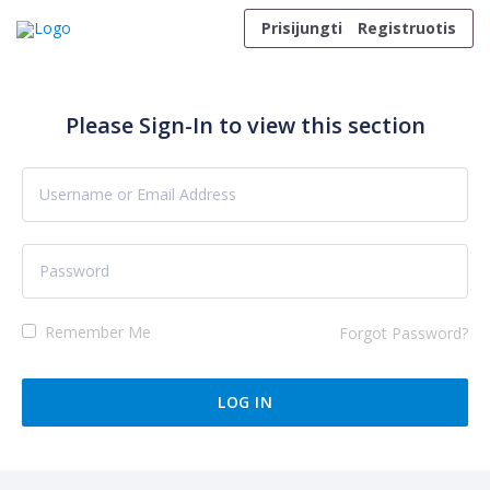
Skip to content
Prisijungti
Registruotis
Please Sign-In to view this section
Remember Me
Forgot Password?