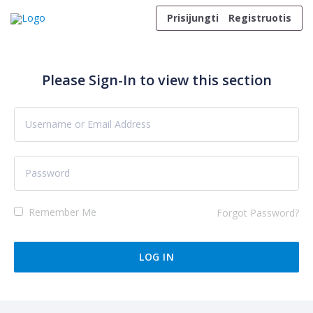
Skip to content
Prisijungti
Registruotis
Please Sign-In to view this section
Remember Me
Forgot Password?