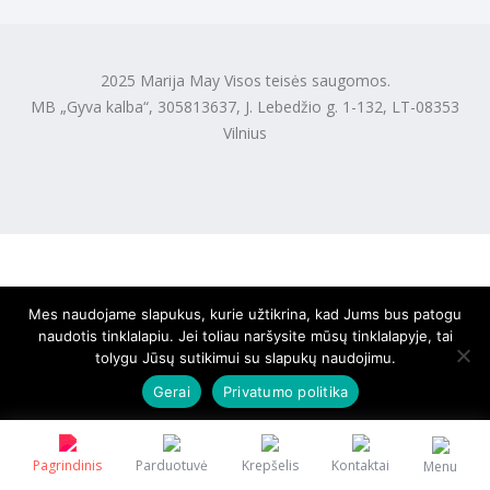
2025 Marija May Visos teisės saugomos.
MB „Gyva kalba“, 305813637, J. Lebedžio g. 1-132, LT-08353
Vilnius
Mes naudojame slapukus, kurie užtikrina, kad Jums bus patogu
naudotis tinklalapiu. Jei toliau naršysite mūsų tinklalapyje, tai
tolygu Jūsų sutikimui su slapukų naudojimu.
Gerai
Privatumo politika
Pagrindinis
Parduotuvė
Krepšelis
Kontaktai
Menu