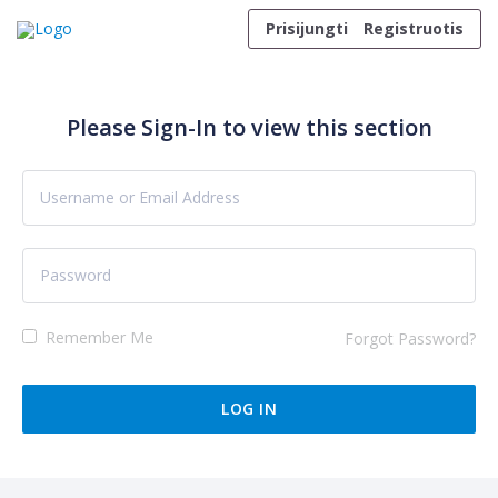
Skip to content
Prisijungti
Registruotis
Please Sign-In to view this section
Remember Me
Forgot Password?