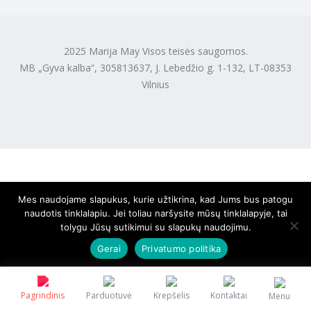
2025 Marija May Visos teisės saugomos.
MB „Gyva kalba“, 305813637, J. Lebedžio g. 1-132, LT-08353
Vilnius
Mes naudojame slapukus, kurie užtikrina, kad Jums bus patogu
naudotis tinklalapiu. Jei toliau naršysite mūsų tinklalapyje, tai
tolygu Jūsų sutikimui su slapukų naudojimu.
Gerai
Privatumo politika
Pagrindinis
Parduotuvė
Krepšelis
Kontaktai
Menu