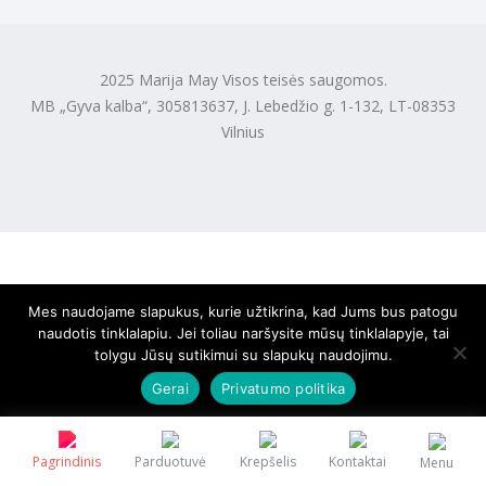
2025 Marija May Visos teisės saugomos.
MB „Gyva kalba“, 305813637, J. Lebedžio g. 1-132, LT-08353
Vilnius
Mes naudojame slapukus, kurie užtikrina, kad Jums bus patogu
naudotis tinklalapiu. Jei toliau naršysite mūsų tinklalapyje, tai
tolygu Jūsų sutikimui su slapukų naudojimu.
Gerai
Privatumo politika
Pagrindinis
Parduotuvė
Krepšelis
Kontaktai
Menu