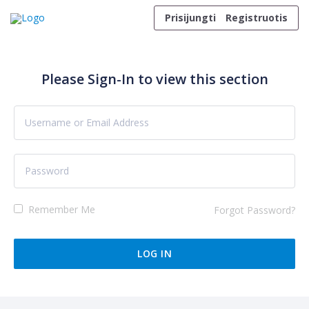
Skip to content
Prisijungti
Registruotis
Please Sign-In to view this section
Remember Me
Forgot Password?