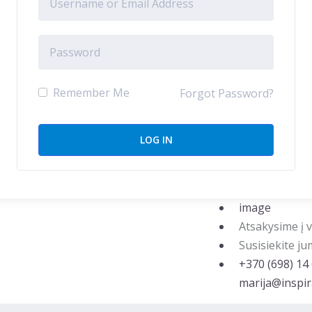
Remember Me
Forgot Password?
Atsakysime į 
Susisiekite j
‭+370 (698) 14
marija@inspira