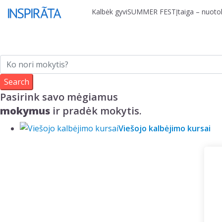
Skip to content
Kalbėk gyvi
SUMMER FEST
Įtaiga – nuotol
Pasirink savo mėgiamus
mokymus
ir pradėk mokytis.
Viešojo kalbėjimo kursai