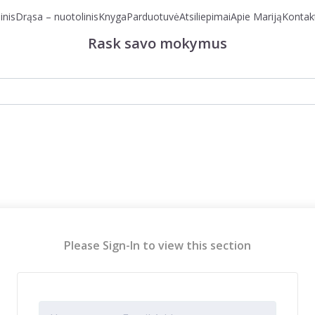
inis
Drąsa – nuotolinis
Knyga
Parduotuvė
Atsiliepimai
Apie Mariją
Kontak
Rask savo mokymus
Please Sign-In to view this section