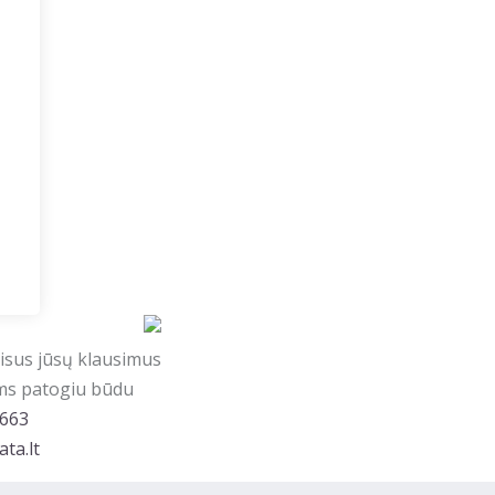
visus jūsų klausimus
ums patogiu būdu
 663
ta.lt