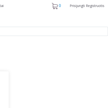
0
Prisijungti
Registruotis
tai