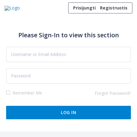
Skip to content
Prisijungti
Registruotis
Please Sign-In to view this section
Remember Me
Forgot Password?