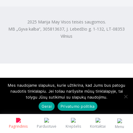
2025 Marija May Visos teisės saugomos.
MB „Gyva kalba“, 305813637, J. Lebedžio g. 1-132, LT-08353
Vilnius
Mes naudojame slapukus, kurie užtikrina, kad Jums bus patogu
naudotis tinklalapiu. Jei toliau naršysite mūsų tinklalapyje, tai
tolygu Jūsų sutikimui su slapukų naudojimu.
Gerai
Privatumo politika
Pagrindinis
Parduotuvė
Krepšelis
Kontaktai
Menu