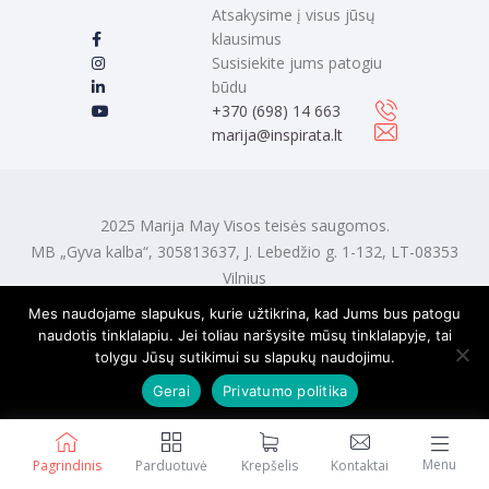
Atsakysime į visus jūsų
klausimus
Susisiekite jums patogiu
būdu
‭+370 (698) 14 663
marija@inspirata.lt
2025 Marija May Visos teisės saugomos.
MB „Gyva kalba“, 305813637, J. Lebedžio g. 1-132, LT-08353
Vilnius
Mes naudojame slapukus, kurie užtikrina, kad Jums bus patogu
naudotis tinklalapiu. Jei toliau naršysite mūsų tinklalapyje, tai
tolygu Jūsų sutikimui su slapukų naudojimu.
Gerai
Privatumo politika
Menu
Pagrindinis
Parduotuvė
Krepšelis
Kontaktai