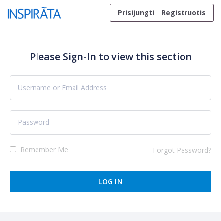
Skip to content
Prisijungti
Registruotis
Please Sign-In to view this section
Remember Me
Forgot Password?