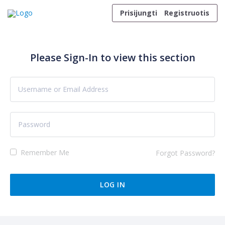
Skip to content
Prisijungti
Registruotis
Please Sign-In to view this section
Remember Me
Forgot Password?