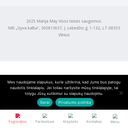
2025 Marija May Visos teisės saugomos.
MB „Gyva kalba“, 305813637, J. Lebedžio g. 1-132, LT-08353
Vilnius
Mes naudojame slapukus, kurie užtikrina, kad Jums bus patogu
naudotis tinklalapiu. Jei toliau naršysite mūsų tinklalapyje, tai
tolygu Jūsų sutikimui su slapukų naudojimu.
Gerai
Privatumo politika
Pagrindinis
Parduotuvė
Krepšelis
Kontaktai
Menu