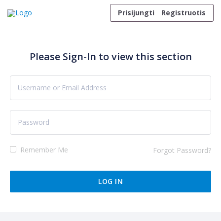
Skip to content
Prisijungti
Registruotis
Please Sign-In to view this section
Remember Me
Forgot Password?