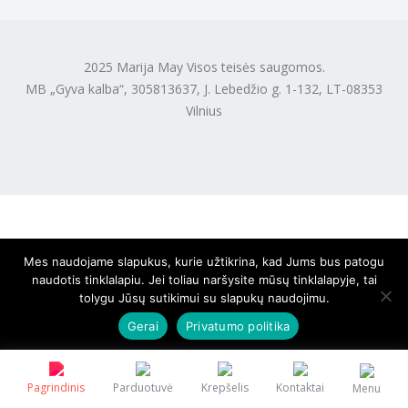
2025 Marija May Visos teisės saugomos.
MB „Gyva kalba“, 305813637, J. Lebedžio g. 1-132, LT-08353
Vilnius
Mes naudojame slapukus, kurie užtikrina, kad Jums bus patogu
naudotis tinklalapiu. Jei toliau naršysite mūsų tinklalapyje, tai
tolygu Jūsų sutikimui su slapukų naudojimu.
Gerai
Privatumo politika
Pagrindinis
Parduotuvė
Krepšelis
Kontaktai
Menu