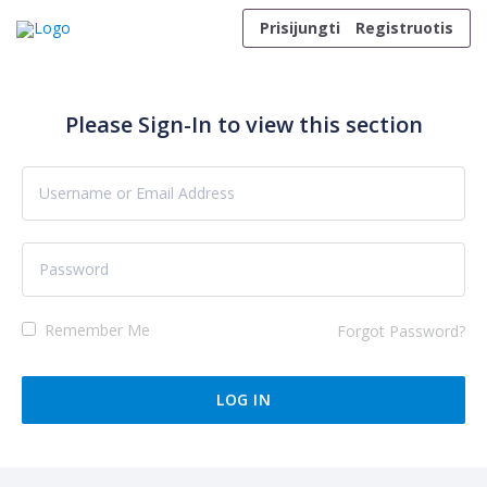
Skip to content
Prisijungti
Registruotis
Please Sign-In to view this section
Remember Me
Forgot Password?