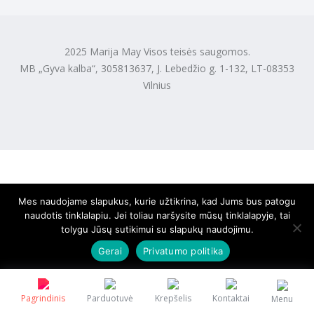
2025 Marija May Visos teisės saugomos.
MB „Gyva kalba“, 305813637, J. Lebedžio g. 1-132, LT-08353
Vilnius
Mes naudojame slapukus, kurie užtikrina, kad Jums bus patogu
naudotis tinklalapiu. Jei toliau naršysite mūsų tinklalapyje, tai
tolygu Jūsų sutikimui su slapukų naudojimu.
Gerai
Privatumo politika
Pagrindinis
Parduotuvė
Krepšelis
Kontaktai
Menu