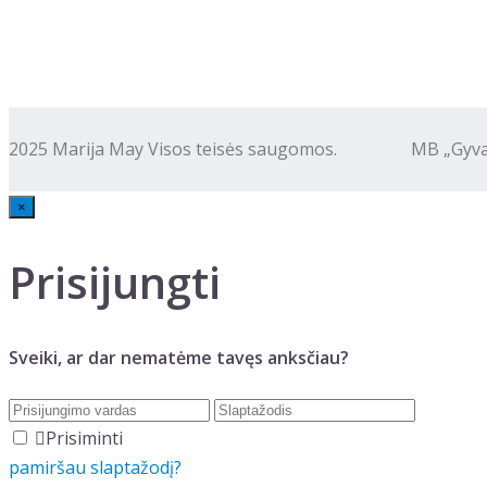
2025 Marija May Visos teisės saugomos. MB „Gyva kalba
×
Prisijungti
Sveiki, ar dar nematėme tavęs anksčiau?
Prisiminti
pamiršau slaptažodį?