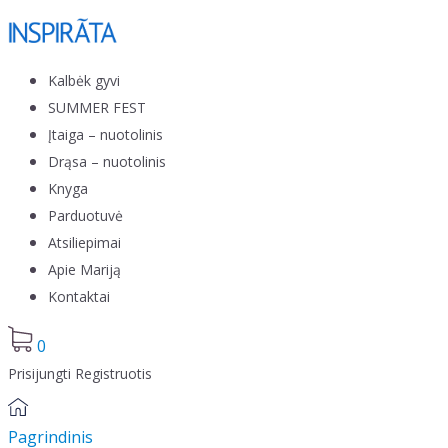
Skip to content
Kalbėk gyvi
SUMMER FEST
Įtaiga – nuotolinis
Drąsa – nuotolinis
Knyga
Parduotuvė
Atsiliepimai
Apie Mariją
Kontaktai
0
Prisijungti
Registruotis
Pagrindinis