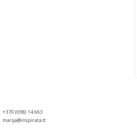
‭+370 (698) 14 663
marija@inspirata.lt