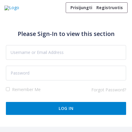
Skip to content
Prisijungti
Registruotis
Please Sign-In to view this section
Remember Me
Forgot Password?