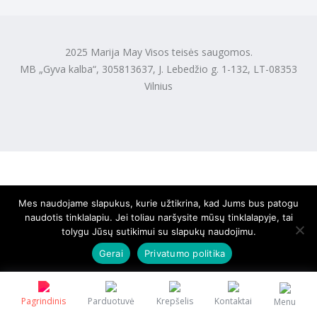
2025 Marija May Visos teisės saugomos.
MB „Gyva kalba“, 305813637, J. Lebedžio g. 1-132, LT-08353
Vilnius
Mes naudojame slapukus, kurie užtikrina, kad Jums bus patogu
naudotis tinklalapiu. Jei toliau naršysite mūsų tinklalapyje, tai
tolygu Jūsų sutikimui su slapukų naudojimu.
Gerai
Privatumo politika
Pagrindinis
Parduotuvė
Krepšelis
Kontaktai
Menu