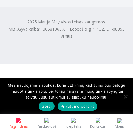
2025 Marija May Visos teisės saugomos.
MB „Gyva kalba“, 305813637, J. Lebedžio g. 1-132, LT-08353
Vilnius
Mes naudojame slapukus, kurie užtikrina, kad Jums bus patogu
naudotis tinklalapiu. Jei toliau naršysite mūsų tinklalapyje, tai
tolygu Jūsų sutikimui su slapukų naudojimu.
Gerai
Privatumo politika
Pagrindinis
Parduotuvė
Krepšelis
Kontaktai
Menu