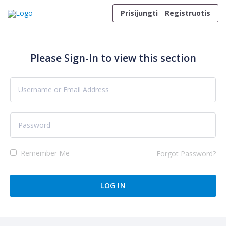
Skip to content
Prisijungti
Registruotis
Please Sign-In to view this section
Remember Me
Forgot Password?