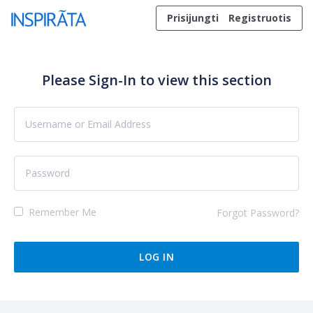
Skip to content
Prisijungti
Registruotis
Please Sign-In to view this section
Remember Me
Forgot Password?