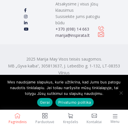
Atsakysime į visus jūsų
klausimus
Susisiekite jums patogiu
būdu
‭+370 (698) 14 663
marija@inspirata.lt
2025 Marija May Visos teisės saugomos.
MB „Gyva kalba“, 305813637, J. Lebedžio g. 1-132, LT-08353
Vilnius
Mes naudojame slapukus, kurie užtikrina, kad Jums bus patogu
naudotis tinklalapiu. Jei toliau naršysite mūsų tinklalapyje, tai
tolygu Jūsų sutikimui su slapukų naudojimu.
Gerai
Privatumo politika
Menu
Pagrindinis
Parduotuvė
Krepšelis
Kontaktai