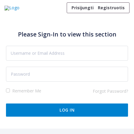
Skip to content
Prisijungti
Registruotis
Please Sign-In to view this section
Remember Me
Forgot Password?