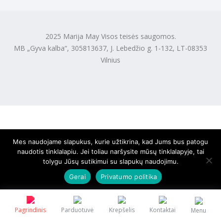
2025 Marija May Visos teisės saugomos.
MB „Gyva kalba“, 305813637, J. Lebedžio g. 1-132, LT-08353
Vilnius
Mes naudojame slapukus, kurie užtikrina, kad Jums bus patogu
naudotis tinklalapiu. Jei toliau naršysite mūsų tinklalapyje, tai
tolygu Jūsų sutikimui su slapukų naudojimu.
Gerai
Privatumo politika
Pagrindinis
Parduotuvė
Krepšelis
Kontaktai
Menu