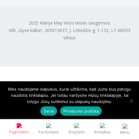
2025 Marija May Visos teisės saugomos.
MB „Gyva kalba“, 305813637, J. Lebedžio g. 1-132, LT-08353
Vilnius
Mes naudojame slapukus, kurie užtikrina, kad Jums bus patogu
naudotis tinklalapiu. Jei toliau naršysite mūsų tinklalapyje, tai
tolygu Jūsų sutikimui su slapukų naudojimu.
Gerai
Privatumo politika
Pagrindinis
Parduotuvė
Krepšelis
Kontaktai
Menu