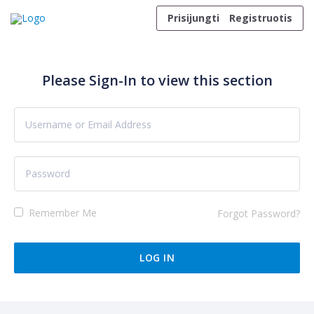
Skip to content
Prisijungti
Registruotis
Please Sign-In to view this section
Remember Me
Forgot Password?