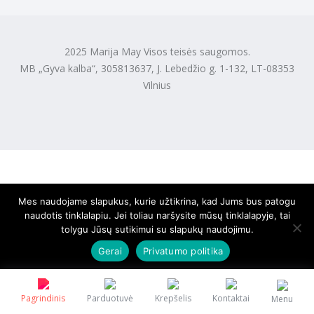
2025 Marija May Visos teisės saugomos.
MB „Gyva kalba“, 305813637, J. Lebedžio g. 1-132, LT-08353
Vilnius
Mes naudojame slapukus, kurie užtikrina, kad Jums bus patogu
naudotis tinklalapiu. Jei toliau naršysite mūsų tinklalapyje, tai
tolygu Jūsų sutikimui su slapukų naudojimu.
Gerai
Privatumo politika
Pagrindinis
Parduotuvė
Krepšelis
Kontaktai
Menu