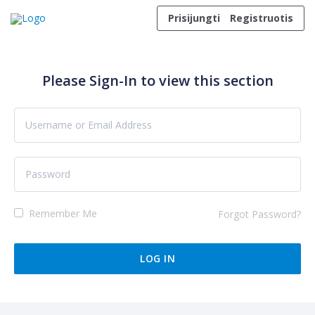
Skip to content
Prisijungti
Registruotis
Please Sign-In to view this section
Remember Me
Forgot Password?