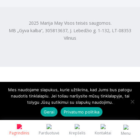
2025 Marija May Visos teisės saugomos.
MB „Gyva kalba“, 305813637, J. Lebedžio g. 1-132, LT-08353
Vilnius
Mes naudojame slapukus, kurie užtikrina, kad Jums bus patogu
naudotis tinklalapiu. Jei toliau naršysite mūsų tinklalapyje, tai
tolygu Jūsų sutikimui su slapukų naudojimu.
Gerai
Privatumo politika
Pagrindinis
Parduotuvė
Krepšelis
Kontaktai
Menu