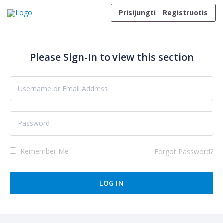
Skip to content
Prisijungti
Registruotis
Please Sign-In to view this section
Remember Me
Forgot Password?