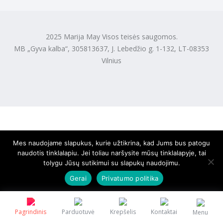
2025 Marija May Visos teisės saugomos.
MB „Gyva kalba“, 305813637, J. Lebedžio g. 1-132, LT-08353
Vilnius
Mes naudojame slapukus, kurie užtikrina, kad Jums bus patogu
naudotis tinklalapiu. Jei toliau naršysite mūsų tinklalapyje, tai
tolygu Jūsų sutikimui su slapukų naudojimu.
Gerai
Privatumo politika
Pagrindinis
Parduotuvė
Krepšelis
Kontaktai
Menu