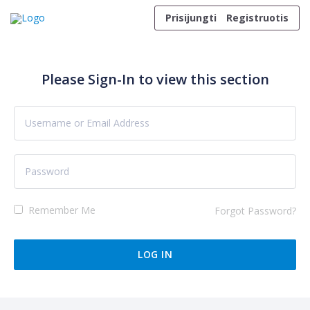
Skip to content
Prisijungti
Registruotis
Please Sign-In to view this section
Remember Me
Forgot Password?