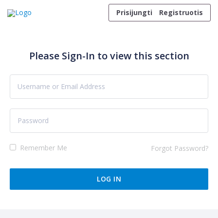
Skip to content
Prisijungti
Registruotis
Please Sign-In to view this section
Remember Me
Forgot Password?