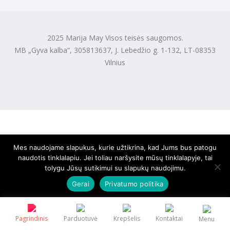
2025 Marija May Visos teisės saugomos.
MB „Gyva kalba“, 305813637, J. Lebedžio g. 1-132, LT-08353
Vilnius
Mes naudojame slapukus, kurie užtikrina, kad Jums bus patogu
naudotis tinklalapiu. Jei toliau naršysite mūsų tinklalapyje, tai
tolygu Jūsų sutikimui su slapukų naudojimu.
Gerai
Privatumo politika
Pagrindinis
Parduotuvė
Krepšelis
Kontaktai
Menu