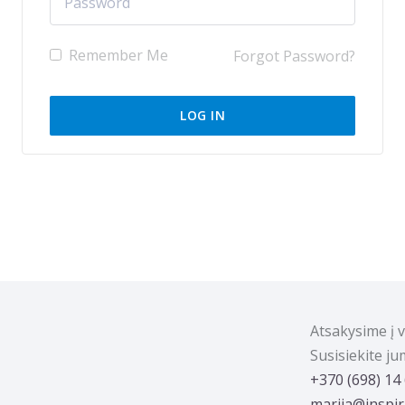
Remember Me
Forgot Password?
Atsakysime į 
Susisiekite j
‭+370 (698) 14
marija@inspira