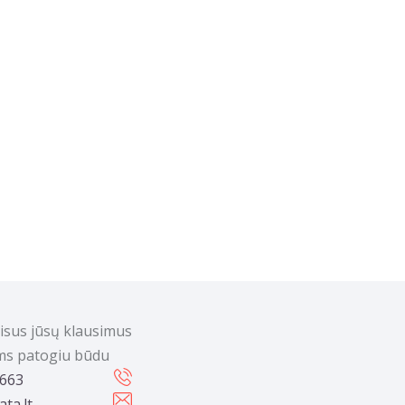
visus jūsų klausimus
ums patogiu būdu
 663
ta.lt