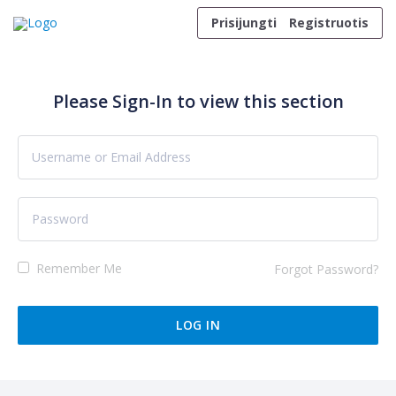
Skip to content
Prisijungti
Registruotis
Please Sign-In to view this section
Remember Me
Forgot Password?