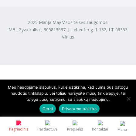
2025 Marija May Visos teisės saugomos.
MB „Gyva kalba“, 305813637, J. Lebedžio g. 1-132, LT-08353
Vilnius
Mes naudojame slapukus, kurie užtikrina, kad Jums bus patogu
naudotis tinklalapiu. Jei toliau naršysite mūsų tinklalapyje, tai
tolygu Jūsų sutikimui su slapukų naudojimu.
Gerai
Privatumo politika
Pagrindinis
Parduotuvė
Krepšelis
Kontaktai
Menu