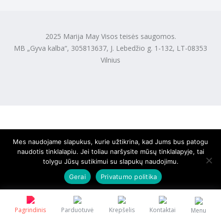
2025 Marija May Visos teisės saugomos.
MB „Gyva kalba“, 305813637, J. Lebedžio g. 1-132, LT-08353
Vilnius
Mes naudojame slapukus, kurie užtikrina, kad Jums bus patogu
naudotis tinklalapiu. Jei toliau naršysite mūsų tinklalapyje, tai
tolygu Jūsų sutikimui su slapukų naudojimu.
Gerai
Privatumo politika
Pagrindinis
Parduotuvė
Krepšelis
Kontaktai
Menu