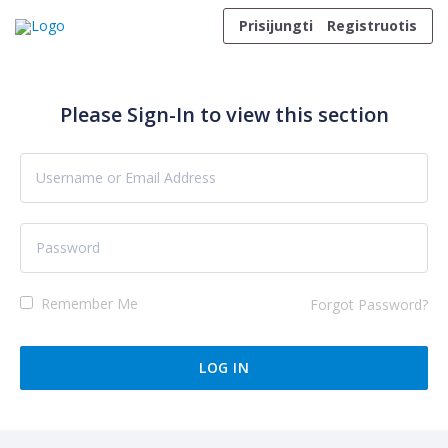
Skip to content
Prisijungti
Registruotis
Please Sign-In to view this section
Remember Me
Forgot Password?